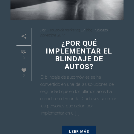
Por
El equipo de marketing
En
blog
Publicado
5
noviembre, 2017
¿POR QUÉ
IMPLEMENTAR EL
BLINDAJE DE
0
AUTOS?
0
El blindaje de automóviles se ha
convertido en una de las soluciones de
seguridad que en los últimos años ha
crecido en demanda. Cada vez son más
las personas que optan por
implementar en u [...]
LEER MÁS