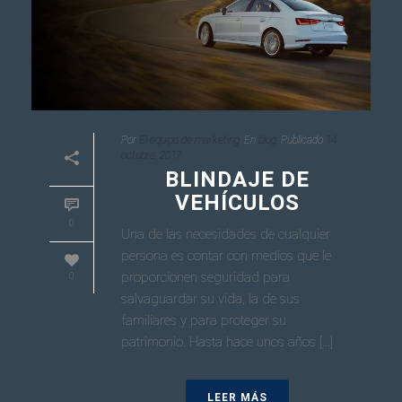
Por
El equipo de marketing
En
blog
Publicado
14
octubre, 2017
BLINDAJE DE
VEHÍCULOS
0
Una de las necesidades de cualquier
persona es contar con medios que le
proporcionen seguridad para
0
salvaguardar su vida, la de sus
familiares y para proteger su
patrimonio. Hasta hace unos años [...]
LEER MÁS