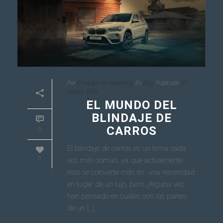
Por
El equipo de marketing
En
blog
Publicado
30
marzo, 2018
EL MUNDO DEL
BLINDAJE DE
CARROS
0
El blindaje de carros es un tema cada
0
vez más común, ya que actualmente
esto se convierte más en una necesidad
en lugar de un lujo, pero ¿Alguna vez
han pensado en cuáles son las partes
de un [...]