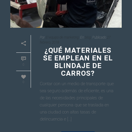
Por
El equipo de marketing
En
blog
Publicado
27
febrero, 2018
¿QUÉ MATERIALES
SE EMPLEAN EN EL
BLINDAJE DE
0
CARROS?
0
Contar con un medio de transporte que
sea seguro además de eficiente, es una
de las necesidades principales de
cualquier persona que se traslada en
una ciudad con altas tasas de
delincuencia e [...]