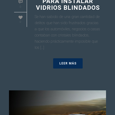
PARA INSTALAR
VIDRIOS BLINDADOS
0
Se han sabido de una gran cantidad de
0
delitos que han sido frustrados gracias
a que los automóviles, negocios o casas
contaban con cristales blindados,
haciendo prácticamente imposible que
los [...]
LEER MÁS