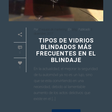
Por
El equipo de marketing
En
blog
Publicado
5
diciembre, 2017
TIPOS DE VIDRIOS
BLINDADOS MÁS
FRECUENTES EN EL
0
BLINDAJE
0
En la actualidad, el mejorar la seguridad
de tu automóvil ya no es un lujo, sino
que se esta convirtiendo en una
necesidad, debido al lamentable
aumento de los actos delictivos que
existe en el [...]