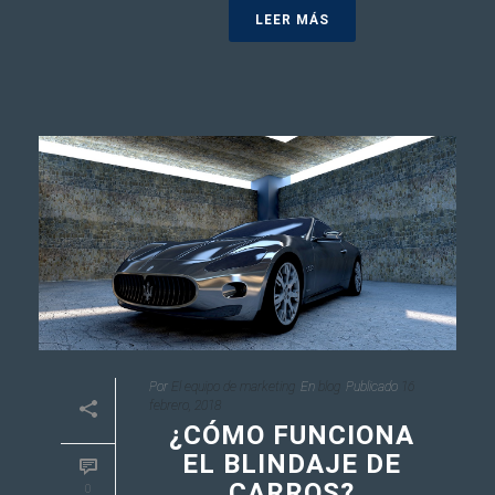
LEER MÁS
Por
El equipo de marketing
En
blog
Publicado
16
febrero, 2018
¿CÓMO FUNCIONA
EL BLINDAJE DE
CARROS?
0