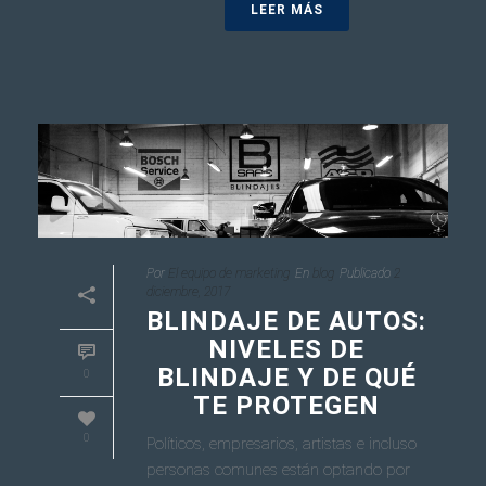
LEER MÁS
Por
El equipo de marketing
En
blog
Publicado
2
diciembre, 2017
BLINDAJE DE AUTOS:
NIVELES DE
BLINDAJE Y DE QUÉ
0
TE PROTEGEN
0
Políticos, empresarios, artistas e incluso
personas comunes están optando por