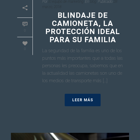
Por
El equipo de marketing
En
blog
Publicado
28
marzo, 2018
BLINDAJE DE
CAMIONETA, LA
PROTECCIÓN IDEAL
0
PARA SU FAMILIA
0
La seguridad de la familia es uno de los
puntos más importantes que a todas las
personas les preocupa, sabemos que en
la actualidad las camionetas son uno de
los medios de transporte más [...]
LEER MÁS