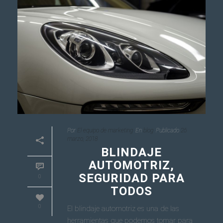
Por
El equipo de marketing
En
blog
Publicado
26
marzo, 2018
BLINDAJE
AUTOMOTRIZ,
SEGURIDAD PARA
0
TODOS
0
El blindaje automotriz es una de las
herramientas que podemos tomar para