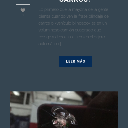
Lo primero que la mayoría de la gente
0
piensa cuando ven la frase blindaje de
carros o «vehículo blindado» es en un
voluminoso camión cuadrado que
recoge y deposita dinero en el cajero
automático [...]
LEER MÁS