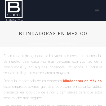
BLINDADORAS EN MÉXICO
HOME
/
BLINDADORAS EN MÉXICO
El tema de la inseguridad se ha vuelto recurrente en las noticias
de nuestro país, cada vez más personas son víctimas de la
delincuencia y en algunas ocasiones los robos e inclusive
secuestros llegan a consecuencias mayores.
De ahí la importancia de las empresas
blindadoras en México
,
estas empresas se encargan de proporcionar e instalar los vidrios
blindados en todo tipo de autos y camionetas para que estos
sean mucho más seguros.