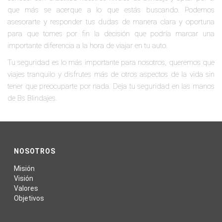
que más se acerque a lo que estás buscando. Podemos
asesorarte y responder tus dudas de manera clara y oportuna
para que tomes por fin la decisión que podría marcar una
importante diferencia a la hora de viajar en tu auto.
Tu seguridad es lo más importante para nosotros, queremos que
viajes tranquilo y disfrutes más de otros aspectos de la vida sin
tener que preocuparte por nada. Deja tu seguridad en las manos
de Bs Blindajes.
NOSOTROS
Misión
Visión
Valores
Objetivos