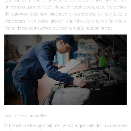
Los asaltos a mano armada a conductores son una de las
primeras causas de inseguridad en nuestro país, cada día cientos
de automovilistas son atacados y despojados de sus auto y
pertenecías, y en casos graves llegan incluso a perder la vida a
mano de los delincuentes que por lo regular portan armas.
Tips
para evitar asaltos
Si bien es cierto que cualquier persona que sale de su casa corre